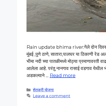
Rain update bhima river:गेले दोन दिवसापासू
मुंबई ,पुणे ठाणे, सातारा,पालघर या ठिकाणी रेड अल
भीमा नदी च्या पातळीमध्ये मोठ्या प्रमाणावरती व
आलेला आहे. परंतु नानगाव रासाई वडगाव येथील भीम
अडकल्याने …
Read more
Categories
शेतकरी योजना
Leave a comment